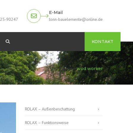
E-Mail
925-90247
tonn-bauelemente@online.de
Search
KONTAKT
ng
Home
wod worker
ROLAX – Außenbeschattung
ROLAX – Funktionsweise