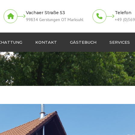
Vachaer Straße 53
Telefon
99834 Gerstungen OT Marksuhl
+49 (0)36
CHATTUNG
KONTAKT
GÄSTEBUCH
SERVICES
eschattung
Wintergartenreinigu
nsweise
gen