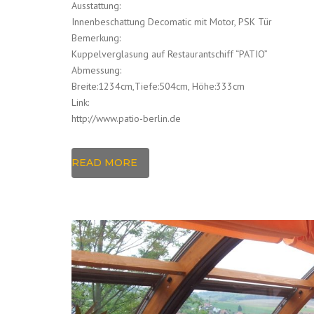
Ausstattung:
Innenbeschattung Decomatic mit Motor, PSK Tür
Bemerkung:
Kuppelverglasung auf Restaurantschiff “PATIO”
Abmessung:
Breite:1234cm,Tiefe:504cm, Höhe:333cm
Link:
http://www.patio-berlin.de
READ MORE