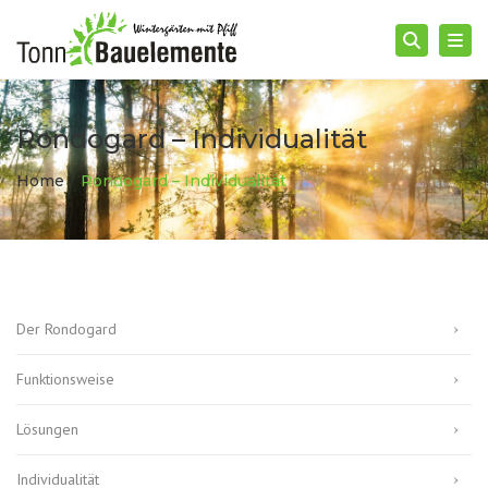
Togg
Searc
Rondogard – Individualität
Home
Rondogard – Individualität
Der Rondogard
Funktionsweise
Lösungen
Individualität