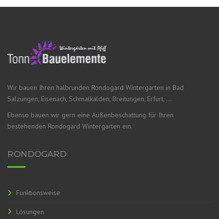
Wir bauen Ihren halbrunden Rondogard Wintergarten in Bad
Salzungen, Eisenach, Schmalkalden, Breitungen, Erfurt, …
Ebenso bauen wir gern eine Außenbeschattung für Ihren
bestehenden Rondogard Wintergarten ein.
RONDOGARD
Funktionsweise
Lösungen