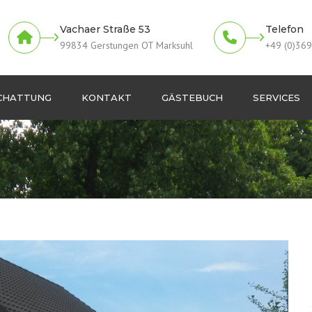
Vachaer Straße 53
Telefon
99834 Gerstungen OT Marksuhl
+49 (0)36
CHATTUNG
KONTAKT
GÄSTEBUCH
SERVICES
eschattung
Wintergartenreinigu
nsweise
gen