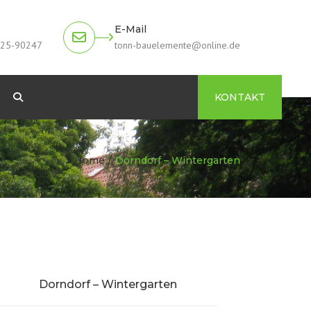
E-Mail
925-90247
tonn-bauelemente@online.de
Search
KONTAKT
ng
Home
Dorndorf – Wintergarten
Dorndorf – Wintergarten