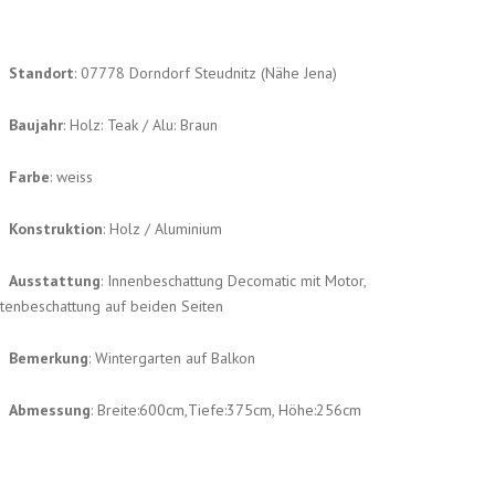
Standort
: 07778 Dorndorf Steudnitz (Nähe Jena)
Baujahr
: Holz: Teak / Alu: Braun
Farbe
: weiss
Konstruktion
: Holz / Aluminium
Ausstattung
: Innenbeschattung Decomatic mit Motor,
tenbeschattung auf beiden Seiten
Bemerkung
: Wintergarten auf Balkon
Abmessung
: Breite:600cm,Tiefe:375cm, Höhe:256cm